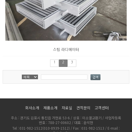
스팀 라디에이터
1
2
3
회사소개
제품소개
자료실
견적문의
고객센터
주소 : 경기도 김포시 통진읍 가현로 53-6 / 상호 : 미소열교환기 / 사업자등록
번호 : 788-27-00602 / 대표 : 윤석현
Tel : 031-982-1512(010-8939-1512) / Fax : 031-982-1513 / E-mail :