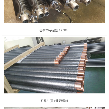
핀튜브(쭈글핀 17.3Φ..
핀튜브(동+알루미늄)