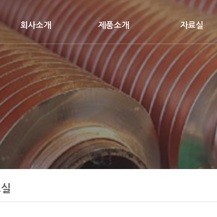
회사소개
제품소개
자료실
인사말
HEAT EXCHANGER
기술자료실
개요
FIN-TUBE
사진자료실
조직도
STEAM AIR HEATER
약도
COOLING COIL
ECONOMIZER
료실