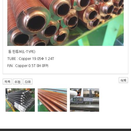
동 핀튜브(L-TYPE)
TUBE : Copper 19.05Φ 1.24T
FIN : Copper 0.5T 8H 8FPI